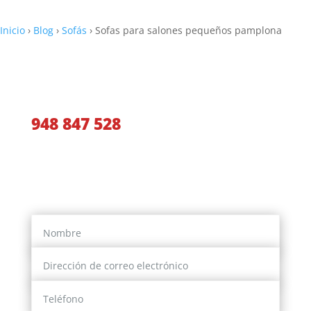
Inicio
›
Blog
›
Sofás
›
Sofas para salones pequeños pamplona
Llámanos y te aconsejaremos
948 847 528
O si lo prefieres, déjanos tus datos y
nosotros te contactaremos