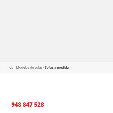
Inicio
›
Modelos de sofás
›
Sofás a medida
Llámanos y te aconsejaremos
948 847 528