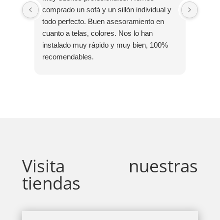
comprado un sofá y un sillón individual y
Rápid
todo perfecto. Buen asesoramiento en
Muy m
cuanto a telas, colores. Nos lo han
aseso
instalado muy rápido y muy bien, 100%
organi
recomendables.
Muy c
Visita nuestras
tiendas