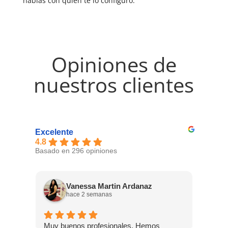
hablas con quien te lo configuró.
Opiniones de
nuestros clientes
Excelente
4.8
Basado en 296 opiniones
Vanessa Martin Ardanaz
hace 2 semanas
Muy buenos profesionales. Hemos
Hoy n