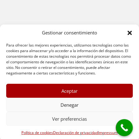
Gestionar consentimiento
Para ofrecer las mejores experiencias, utilizamos tecnologías como las
cookies para almacenar y/o acceder a la información del dispositivo. El
consentimiento de estas tecnologías nos permitirá procesar datos como
© 2026 Sofas Pamplona |
Aviso Legal
|
Política de
el comportamiento de navegación o las identificaciones únicas en este
sitio. No consentir o retirar el consentimiento, puede afectar
Protección de Datos
|
Política de Cookies
|
Términos y
negativamente a ciertas características y funciones.
condiciones
|
Política de devoluciones
|
Condiciones de
garantía
|
Métodos de pago
|
Envíos y entrega
|
Atención
Aceptar
al cliente
Denegar
Ver preferencias
Política de cookies
Declaración de privacidad
Impressum