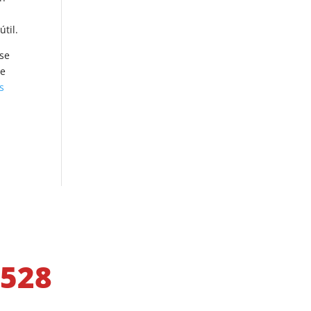
til.
 se
ue
s
 528