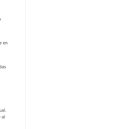
a
e en
adas
ual.
 al