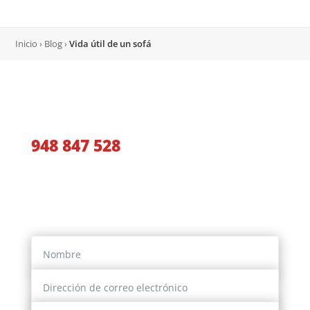
Inicio
›
Blog
›
Vida útil de un sofá
Llámanos y te aconsejaremos
948 847 528
O si lo prefieres, déjanos tus datos y
nosotros te contactaremos