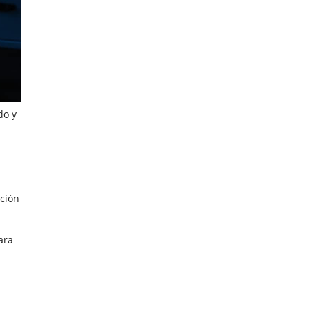
do y
ación
ara