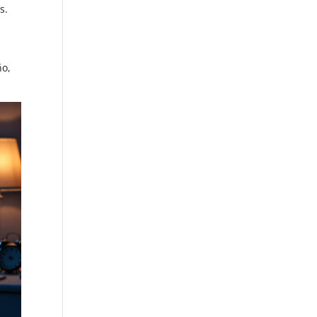
s.
ño,