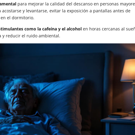
damental
para mejorar la calidad del descanso en personas mayore
 acostarse y levantarse, evitar la exposición a pantallas antes de
en el dormitorio.
stimulantes como la cafeína y el alcohol
en horas cercanas al sue
y reducir el ruido ambiental.