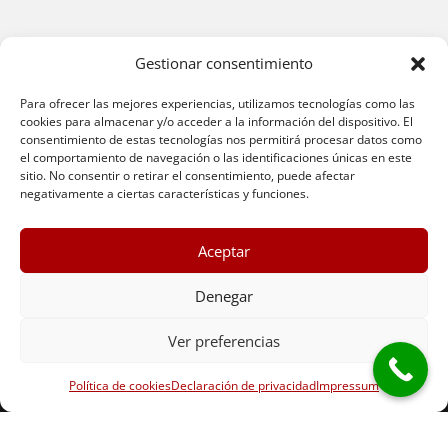
Gestionar consentimiento
Para ofrecer las mejores experiencias, utilizamos tecnologías como las
cookies para almacenar y/o acceder a la información del dispositivo. El
consentimiento de estas tecnologías nos permitirá procesar datos como
el comportamiento de navegación o las identificaciones únicas en este
sitio. No consentir o retirar el consentimiento, puede afectar
negativamente a ciertas características y funciones.
Aceptar
Denegar
© 2026 Sofas Pamplona |
Aviso Legal
|
Política de
Protección de Datos
|
Política de Cookies
|
Términos y
Ver preferencias
condiciones
|
Política de devoluciones
|
Condiciones de
Política de cookies
Declaración de privacidad
Impressum
garantía
|
Métodos de pago
|
Envíos y entrega
|
Atención
al cliente