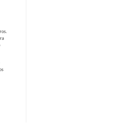
ros.
ara
e
e
os