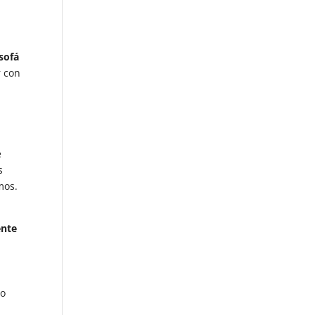
sofá
r con
e
s
emos.
ente
lo