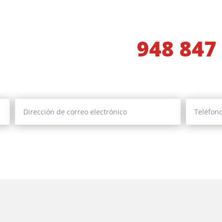
aconsejaremos
948 847
tus datos y nosotros te contactaremos