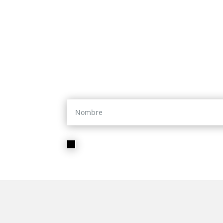
Llámanos y te 
O si lo prefieres, déjanos 
He leído y acepto la
Política de privacidad