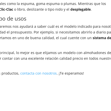
riales como la espuma, goma espuma o plumas. Mientras que los
Clic-Clac
o libro, deslizante o tipo nido y el
desplegable
.
ipo de usos
 daremos nos ayudará a saber cuál es el modelo indicado para nosot
dad el presupuesto. Por ejemplo, si necesitamos abrirlo a diario p
irtamos en uno de buena calidad, el cual cuente con un
sistema d
á principal, lo mejor es que elijamos un modelo con almohadones d
 contar con una excelente relación calidad precio en todos nuestr
s productos,
contacta con nosotros
. ¡Te esperamos!